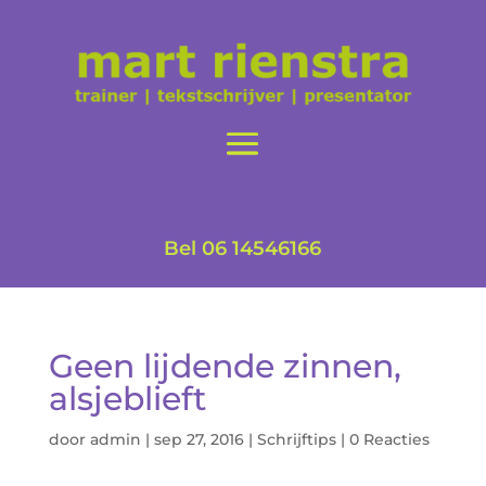
Bel 06 14546166
Geen lijdende zinnen,
alsjeblieft
door
admin
|
sep 27, 2016
|
Schrijftips
|
0 Reacties