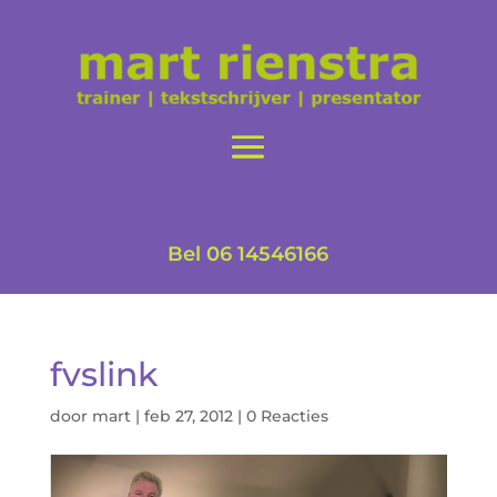
Bel 06 14546166
fvslink
door
mart
|
feb 27, 2012
|
0 Reacties