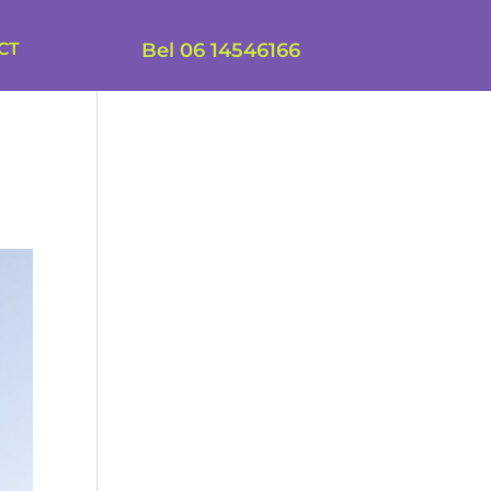
CT
Bel 06 14546166