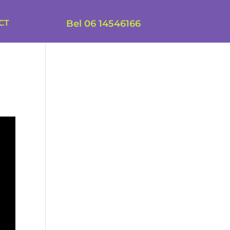
CT
Bel 06 14546166