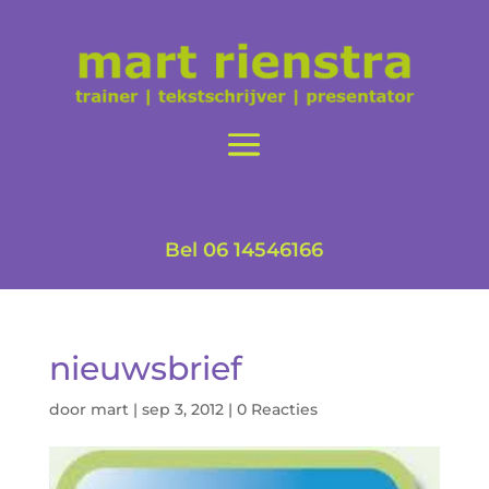
Bel 06 14546166
nieuwsbrief
door
mart
|
sep 3, 2012
|
0 Reacties