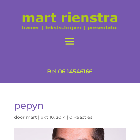
Bel 06 14546166
pepyn
door
mart
|
okt 10, 2014
|
0 Reacties