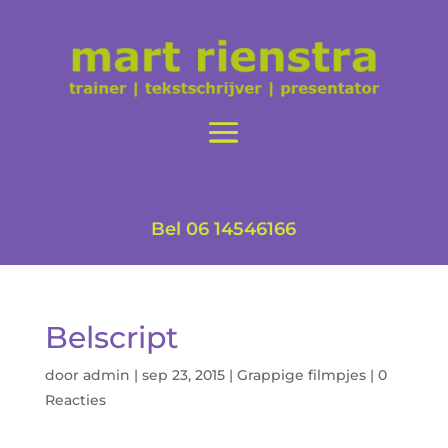
Bel 06 14546166
Belscript
door
admin
|
sep 23, 2015
|
Grappige filmpjes
|
0
Reacties